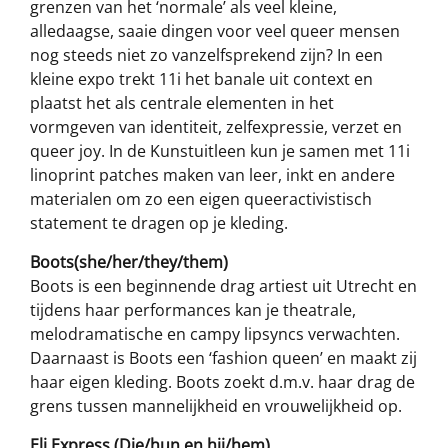
grenzen van het ‘normale’ als veel kleine,
alledaagse, saaie dingen voor veel queer mensen
nog steeds niet zo vanzelfsprekend zijn? In een
kleine expo trekt 11i het banale uit context en
plaatst het als centrale elementen in het
vormgeven van identiteit, zelfexpressie, verzet en
queer joy. In de Kunstuitleen kun je samen met 11i
linoprint patches maken van leer, inkt en andere
materialen om zo een eigen queeractivistisch
statement te dragen op je kleding.
Boots(she/her/they/them)
Boots is een beginnende drag artiest uit Utrecht en
tijdens haar performances kan je theatrale,
melodramatische en campy lipsyncs verwachten.
Daarnaast is Boots een ‘fashion queen’ en maakt zij
haar eigen kleding. Boots zoekt d.m.v. haar drag de
grens tussen mannelijkheid en vrouwelijkheid op.
Eli Express (Die/hun en hij/hem)